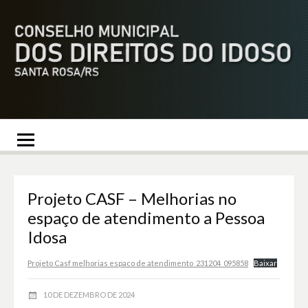
CMDI – Conselho
https://cmdi.santarosa.rs.gov.br
Municipal dos
Direitos do Idoso de
Santa Rosa/RS
Projeto CASF – Melhorias no
espaço de atendimento a Pessoa
Idosa
Projeto Casf melhorias espaco de atendimento_231204_095858
Baixar
10 DE DEZEMBRO DE 2024